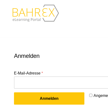
Zum
Inhalt
springen
Anmelden
E-Mail-Adresse
*
Angemel
Anmelden